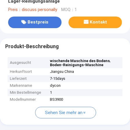
Lager-Reinigungsanlage
Preis：discuss personally
MOQ：1
Bestpreis
Kontakt
Produkt-Beschreibung
,
wischende Maschine des Bodens
Ausgesucht
Boden-Reinigungs-Maschine
Herkunftsort
Jiangsu China
Lieferzeit
7-15days
Markenname
dycon
Min Bestellmenge
1
Modellnummer
BS3900
Sehen Sie mehr an