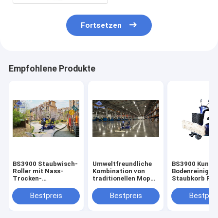
Fortsetzen
Empfohlene Produkte
BS3900 Staubwisch-
Umweltfreundliche
BS3900 Kunsts
Roller mit Nass-
Kombination von
Bodenreinigun
Trocken-
traditionellen Mop
Staubkorb Rol
Reinigungsfunktion
und Elektroautos für
Handgriff
eine reibungslose
Geschwindigke
Bestpreis
Bestpreis
Bestprei
Bodenreinigung