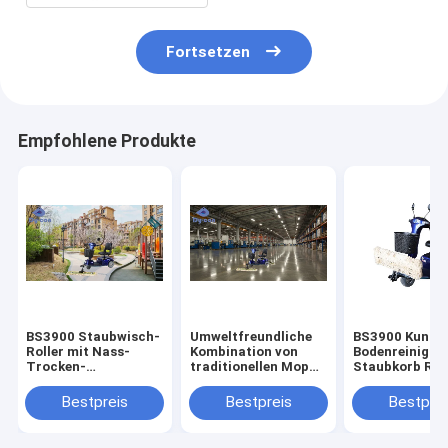
Fortsetzen
Empfohlene Produkte
BS3900 Staubwisch-
Umweltfreundliche
BS3900 Kunsts
Roller mit Nass-
Kombination von
Bodenreinigun
Trocken-
traditionellen Mop
Staubkorb Rol
Reinigungsfunktion
und Elektroautos für
Handgriff
eine reibungslose
Geschwindigke
Bestpreis
Bestpreis
Bestprei
Bodenreinigung