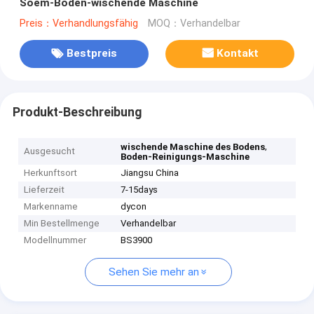
Soem-Boden-wischende Maschine
Preis：Verhandlungsfähig
MOQ：Verhandelbar
Bestpreis
Kontakt
Produkt-Beschreibung
,
wischende Maschine des Bodens
Ausgesucht
Boden-Reinigungs-Maschine
Herkunftsort
Jiangsu China
Lieferzeit
7-15days
Markenname
dycon
Min Bestellmenge
Verhandelbar
Modellnummer
BS3900
Sehen Sie mehr an