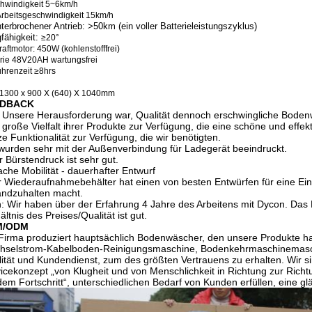
hwindigkeit 5~6km/h
rbeitsgeschwindigkeit 15km/h
terbrochener Antrieb: >50km (
ein voller Batterieleistungszyklus
)
gfähigkeit:
≥
20
°
raftmotor: 450W (
kohlenstofffrei
)
erie 48V20AH wartungsfrei
hrenzeit ≥
8hrs
1300 x 900 X (
640
)
X 1040mm
EDBACK
 Unsere Herausforderung war, Qualität dennoch erschwingliche Bodenw
 große Vielfalt ihrer Produkte zur Verfügung, die eine schöne und effek
e Funktionalität zur Verfügung, die wir benötigten.
wurden sehr mit der Außenverbindung für Ladegerät beeindruckt.
r Bürstendruck ist sehr gut.
ache Mobilität - dauerhafter Entwurf
r Wiederaufnahmebehälter hat einen von besten Entwürfen für eine Ein
andzuhalten macht.
: Wir haben über der Erfahrung 4 Jahre des Arbeitens mit Dycon. Das 
ältnis des Preises/Qualität ist gut.
M/ODM
Firma produziert hauptsächlich Bodenwäscher, den unsere Produkte h
selstrom-Kabelboden-Reinigungsmaschine, Bodenkehrmaschinemaschin
ität und Kundendienst, zum des größten Vertrauens zu erhalten. Wir sin
icekonzept „von Klugheit und von Menschlichkeit in Richtung zur Richtu
dem Fortschritt“, unterschiedlichen Bedarf von Kunden erfüllen, eine g