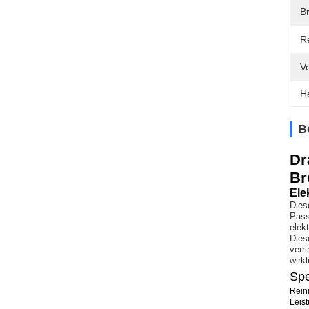
B
R
V
H
B
Dr
Br
Ele
Dies
Pass
elek
Dies
verr
wirk
Spe
Rein
Leis