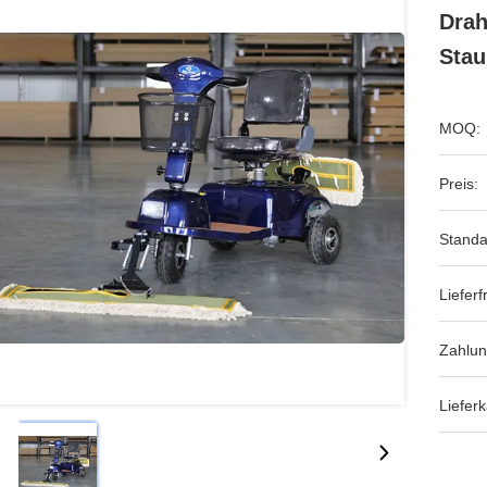
Drah
Stau
MOQ:
Preis:
Standa
Lieferfr
Zahlun
Lieferk