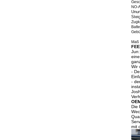
Gesc
NO-A
Unun
Stei
Zugk
Batt
Gebü
Maß 
FE
Jun:
eine
ganz
Wir 
- De
Einf
- de
inst
Josh
Verh
OE
Die 
Wech
Qual
Serv
mit 