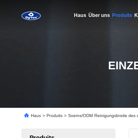
Haus
Über uns
Produits
K
EINZ
Haus
>
Produits
>
Soems/ODM Reinigungsbreite des 
Produits