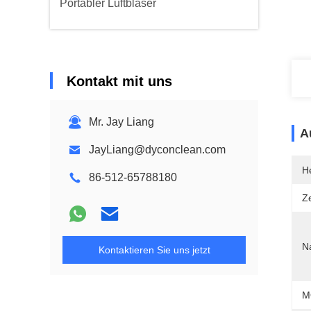
Portabler Luftbläser
Kontakt mit uns
Mr. Jay Liang
A
JayLiang@dyconclean.com
He
86-512-65788180
Ze
N
Kontaktieren Sie uns jetzt
M