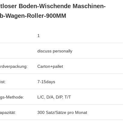
tloser Boden-Wischende Maschinen-
b-Wagen-Roller-900MM
1
discuss personally
rdverpackung:
Carton+pallet
ist:
7-15days
gs-Methode:
L/C, D/A, D/P, T/T
apazität:
300 Satz/Sätze pro Monat