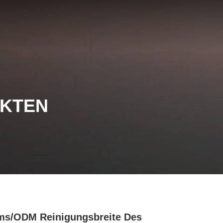
UKTEN
s/ODM Reinigungsbreite Des