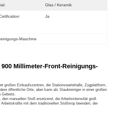
ial:
Glas / Keramik
etification:
Ja
einigungs-Maschine
00 Millimeter-Front-Reinigungs-
en
großen Einkaufszentren, die Stationswartehalle, Zugplattform,
e öffentliche Orte, aber kann als Staubreiniger in einer großen
 Gebiets.
, den manuellen Stoß ersetzend, die Arbeitsintensität groß
r Arbeitskräfte mit dem traditionellen Stoßmop beenden, der