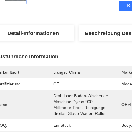
Be
Detail-Informationen
Beschreibung Des
usführliche Information
rkunftsort
Jiangsu China
Mark
rtifizierung
CE
Mode
Drahtloser Boden-Wischende 
Maschine Dycon 900 
ame:
OEM:
Millimeter-Front-Reinigungs-
Breiten-Staub-Wagen-Roller
OQ:
Ein Stück
Body: