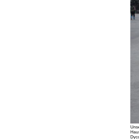
Unse
Haus
Dyco