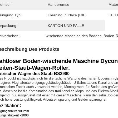
remsen:
Handbremse
Mater
einigung Typ:
Cleaning In Place (CIP)
CER C
erpackung:
KARTON UND PALLE
ervorheben:
wischende Maschine des Bodens
, 
Boden-R
eschreibung Des Produkts
ahtloser Boden-wischende Maschine Dycon 9
eiten-Staub-Wagen-Roller.
ktrischer Wagen des Staub-BS3900
d
es Produkt ist hauptsächlich für die tägliche Wartung des harten Bodens in
agiere, Flughafenabfertigungsgebäudegebäude, U-Bahnstations-Kanal und ander
tronischen Fabrik auch verwendet werden, Montagewerk für Boden des großen
e Maschine ist die Kombination des traditionellen Mops und das Elektro-Mobil
ingernd, nur ausgerüstet mit einer mit dieser Maschine, kann den zehn Job de
lich hohe Leistungsfähigkeit, Arbeitseinsparung und Geldeinsparung ist.
:
zifikation
igungsbreite 900mm
tungsfähigkeit >9000