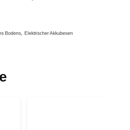
es Bodens
,
Elektrischer Akkubesen
e