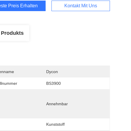
ste Preis Erhalten
Kontakt Mit Uns
 Produkts
enname
Dycon
llnummer
BS3900
Annehmbar
Kunststoff