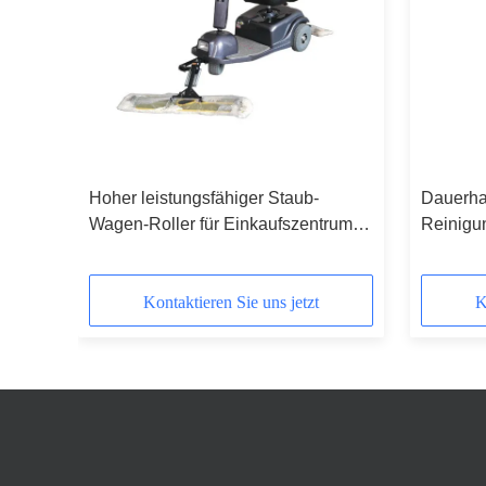
en-
Hoher leistungsfähiger Staub-
Dauerha
ik-
Wagen-Roller für Einkaufszentrum,
Reinigu
Station, die Hall wartet
Handels
Kontaktieren Sie uns jetzt
K