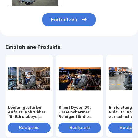
Fortsetzen
Empfohlene Produkte
Leistungsstarker
Silent Dycon D9:
Ein leistungsf
Aufsitz-Schrubber
Geräuscharmer
Ride-On-Scru
für Bürolobbys |
Reiniger für die
zur schnellen 
Streifenfreie Böden
Tagesreinigung im
effizienten Re
Freizeitpark.
von Parkgarag
Bestpreis
Bestpreis
Bestprei