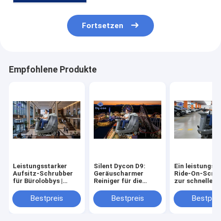
Fortsetzen
Empfohlene Produkte
Leistungsstarker
Silent Dycon D9:
Ein leistungsf
Aufsitz-Schrubber
Geräuscharmer
Ride-On-Scru
für Bürolobbys |
Reiniger für die
zur schnellen 
Streifenfreie Böden
Tagesreinigung im
effizienten Re
Freizeitpark.
von Parkgarag
Bestpreis
Bestpreis
Bestprei