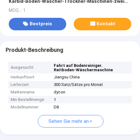
Karbid-Boden-Wäscher-Trockner-Maschinen-zwei
der Bürsten-90L
MOQ：1
Bestpreis
Kontakt
Produkt-Beschreibung
,
Fahrt auf Bodenreiniger
Ausgesucht
Reitboden-Wäschermaschine
Herkunftsort
Jiangsu China
Lieferzeit
300 Satz/Sätze pro Monat
Markenname
dycon
Min Bestellmenge
1
Modellnummer
D8
Sehen Sie mehr an