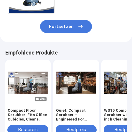
gegenwärtiger Führung von
Hand ein
Fortsetzen
Empfohlene Produkte
Compact Floor
Quiet, Compact
WS15 Compact
Scrubber: Fits Office
Scrubber –
Scrubber with
Cubicles, Cleans
Engineered For
inch Cleaning 
Fast – Perfect For
Pristine Bakery
15L Recovery 
Tight Workspace
Floors & Aisles
and 12L Solut
Bestpreis
Bestpreis
Bestprei