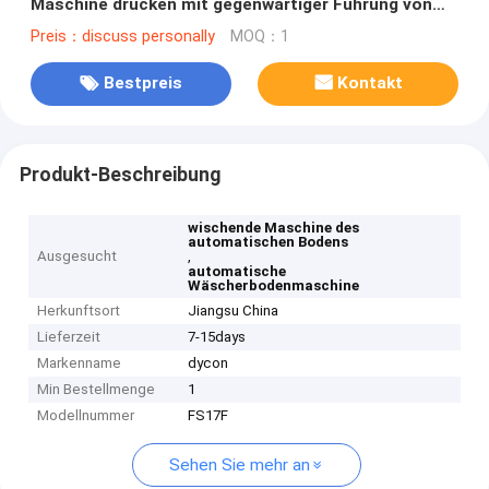
Maschine drücken mit gegenwärtiger Führung von
Hand ein
Preis：discuss personally
MOQ：1
Bestpreis
Kontakt
Produkt-Beschreibung
wischende Maschine des
automatischen Bodens
Ausgesucht
,
automatische
Wäscherbodenmaschine
Herkunftsort
Jiangsu China
Lieferzeit
7-15days
Markenname
dycon
Min Bestellmenge
1
Modellnummer
FS17F
Sehen Sie mehr an