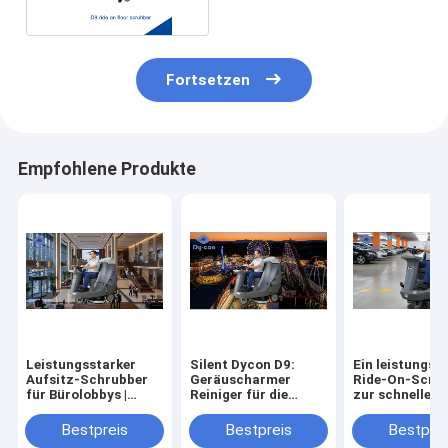
Fortsetzen
Empfohlene Produkte
Leistungsstarker
Silent Dycon D9:
Ein leistungsf
Aufsitz-Schrubber
Geräuscharmer
Ride-On-Scru
für Bürolobbys |
Reiniger für die
zur schnellen 
Streifenfreie Böden
Tagesreinigung im
effizienten Re
Freizeitpark.
von Parkgarag
Bestpreis
Bestpreis
Bestprei