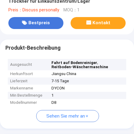
Trockner für Einkaufszentrum/Lager
Preis：Discuss personally
MOQ：1
Bestpreis
Kontakt
Produkt-Beschreibung
,
Fahrt auf Bodenreiniger
Ausgesucht
Reitboden-Wäschermaschine
Herkunftsort
Jiangsu China
Lieferzeit
7-15 Tage
Markenname
DYCON
Min Bestellmenge
1
Modellnummer
D8
Sehen Sie mehr an