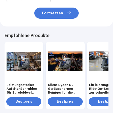
Fortsetzen
Empfohlene Produkte
Leistungsstarker
Silent Dycon D9:
Ein leistungsf
Aufsitz-Schrubber
Geräuscharmer
Ride-On-Scru
für Bürolobbys |
Reiniger für die
zur schnellen 
Streifenfreie Böden
Tagesreinigung im
effizienten Re
Freizeitpark.
von Parkgarag
Bestpreis
Bestpreis
Bestprei