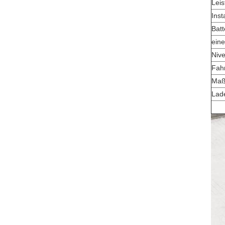
Leis
Inst
Batt
eine
Niv
Fahr
Maß 
Lad