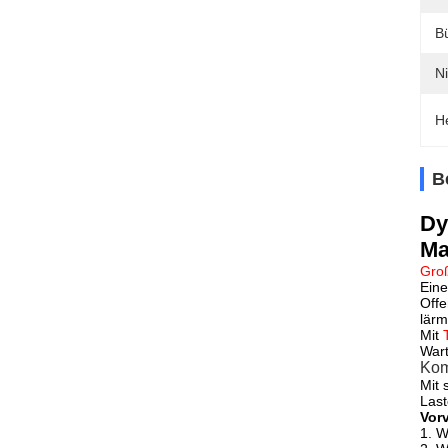
Bü
N
H
B
Dy
Ma
Gro
Ein
Offe
lärm
Mit
Wart
Kom
Mit 
Last
Vor
1. W