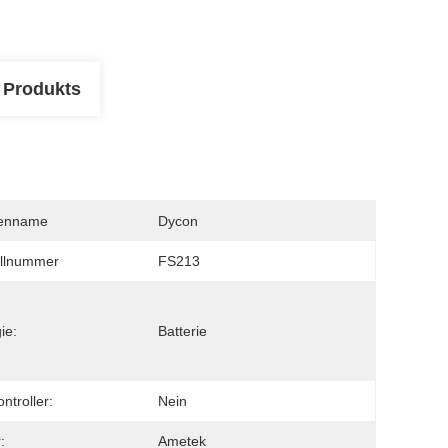
 Produkts
enname
Dycon
llnummer
FS213
ie:
Batterie
ntroller:
Nein
:
Ametek