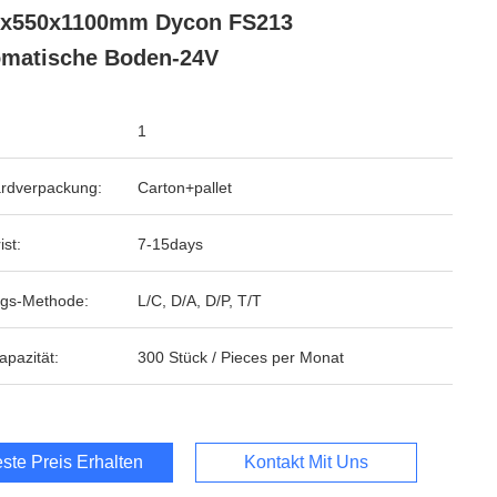
0x550x1100mm Dycon FS213
matische Boden-24V
1
rdverpackung:
Carton+pallet
ist:
7-15days
gs-Methode:
L/C, D/A, D/P, T/T
apazität:
300 Stück / Pieces per Monat
ste Preis Erhalten
Kontakt Mit Uns