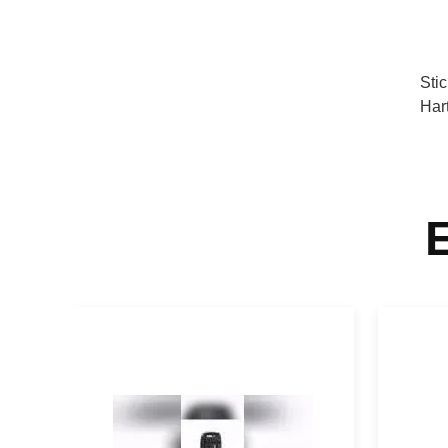
Sti
Har