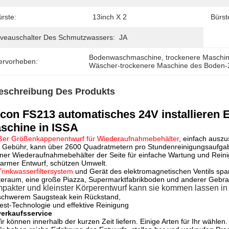
rste:
13inch X 2
Bürst
iveauschalter Des Schmutzwassers:
JA
Bodenwaschmaschine
, 
trockenere Masch
ervorheben:
Wäscher-trockenere Maschine des Boden
eschreibung Des Produkts
con FS213 automatisches 24V installieren
schine in ISSA
ßer Größenkappenentwurf für Wiederaufnahmebehälter
, einfach ausz
e Gebühr, kann über 2600 Quadratmetern pro Stundenreinigungsaufg
ner Wiederaufnahmebehälter der Seite für einfache Wartung und Rein
armer Entwurf, schützen Umwelt.
Trinkwasserfiltersystem
und Gerät des elektromagnetischen Ventils spart
eraum, eine große Piazza, Supermarktfabrikboden und anderer Gebrauc
pakter und kleinster Körperentwurf kann sie kommen lassen in 
schwerem Saugsteak kein Rückstand,
est-Technologie und effektive Reinigung
verkaufsservice
ir können innerhalb der kurzen Zeit liefern. Einige Arten für Ihr wählen.