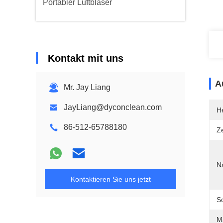
Portabler Luftbläser
Kontakt mit uns
A
Mr. Jay Liang
JayLiang@dyconclean.com
He
86-512-65788180
Ze
N
Kontaktieren Sie uns jetzt
S
Ma