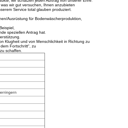
dukte, wir schätzen jeden Auftrag von unserer Ehre.
t, was wir gut versuchen, Ihnen anzubieten
erem Service total glauben produziert.
inen/Ausrüstung für Bodenwäscherproduktion,
eispiel,
nde speziellen Antrag hat.
erstützung.
on Klugheit und von Menschlichkeit in Richtung zu
 dem Fortschritt“, zu
zu schaffen.
erringern