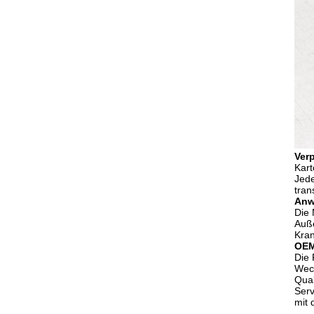
Ver
Kart
Jede
tran
Anw
Die 
Auße
Kran
OE
Die 
Wech
Qual
Serv
mit 