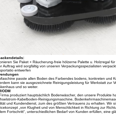
packendetails:
onieren Sie Paket + Räucherung-freie hölzerne Palette u. Holzregal 
r Auftrag wird sorgfältig von unseren Verpackungsspezialisten verpack
sportatio entwerfen
endungen
Maschine passte allen Boden des Farbendes bodens, konkreten und Ke
rdem kann sie ausgezeichnete Reinigungsleistung für Werkstatt zur Ver
kenhaus und so weiter.
M/ODM
Firma produziert hauptsächlich Bodenwäscher, den unsere Produkte h
selstrom-Kabelboden-Reinigungsmaschine, Bodenkehrmaschinemaschin
ität und Kundendienst, zum des größten Vertrauens zu erhalten. Wir sin
icekonzept „von Klugheit und von Menschlichkeit in Richtung zur Richtu
dem Fortschritt“, unterschiedlichen Bedarf von Kunden erfüllen, eine g