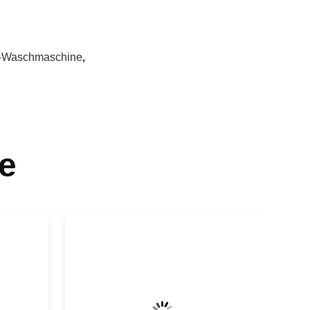
-Waschmaschine
,
e