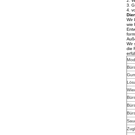
2. W
3. G
4. v
Die
Wir 
wie 
Entw
form
Auße
Wir 
die 
erfü
Mod
Bürs
Gumm
Lösu
Wie
Bürs
Bürs
Bür
Sau
Zug