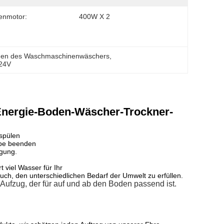
enmotor:
400W X 2
inen des Waschmaschinenwäschers
, 
-24V
 Energie-Boden-Wäscher-Trockner-
uspülen
abe beenden
igung.
 viel Wasser für Ihr
h, den unterschiedlichen Bedarf der Umwelt zu erfüllen.
Aufzug, der für auf und ab den Boden passend ist.