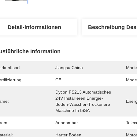
Detail-Informationen
Beschreibung Des
usführliche Information
rkunftsort
Jiangsu China
Mark
rtifizierung
CE
Mode
Dycon FS213 Automatisches 
24V Installieren Energie-
ame:
Energ
Boden-Wäscher-Trockenere 
Maschine In ISSA
oem:
Annehmbar
Teleco
terial:
Harter Boden
Motor