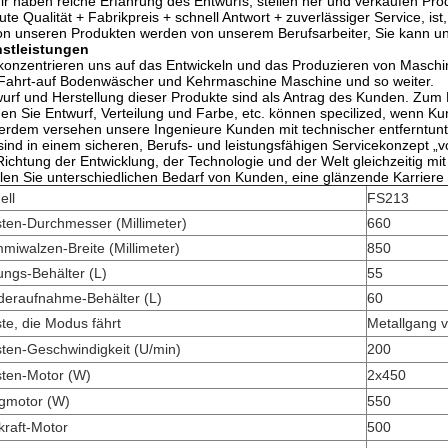
ir haben reiche Erfahrung des Entwurfs, stellen her und verkaufen Pro
ute Qualität + Fabrikpreis + schnell Antwort + zuverlässiger Service, is
on unseren Produkten werden von unserem Berufsarbeiter, Sie kann uns
nstleistungen
konzentrieren uns auf das Entwickeln und das Produzieren von Masch
Fahrt-auf Bodenwäscher und Kehrmaschine Maschine und so weiter.
urf und Herstellung dieser Produkte sind als Antrag des Kunden. Zum B
en Sie Entwurf, Verteilung und Farbe, etc. können specilized, wenn Ku
rdem versehen unsere Ingenieure Kunden mit technischer entferntunt
sind in einem sicheren, Berufs- und leistungsfähigen Servicekonzept „v
Richtung der Entwicklung, der Technologie und der Welt gleichzeitig mit
llen Sie unterschiedlichen Bedarf von Kunden, eine glänzende Karriere 
ell
FS213
ten-Durchmesser (Millimeter)
660
iwalzen-Breite (Millimeter)
850
ngs-Behälter (L)
55
deraufnahme-Behälter (L)
60
te, die Modus fährt
Metallgang v
ten-Geschwindigkeit (U/min)
200
sten-Motor (W)
2x450
gmotor (W)
550
kraft-Motor
500