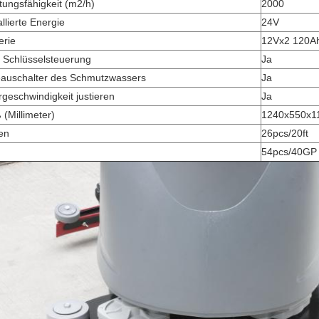
tungsfähigkeit (m2/h)
2000
allierte Energie
24V
erie
12Vx2 120A
 Schlüsselsteuerung
Ja
eauschalter des Schmutzwassers
Ja
geschwindigkeit justieren
Ja
(Millimeter)
1240x550x1
en
26pcs/20ft
54pcs/40GP